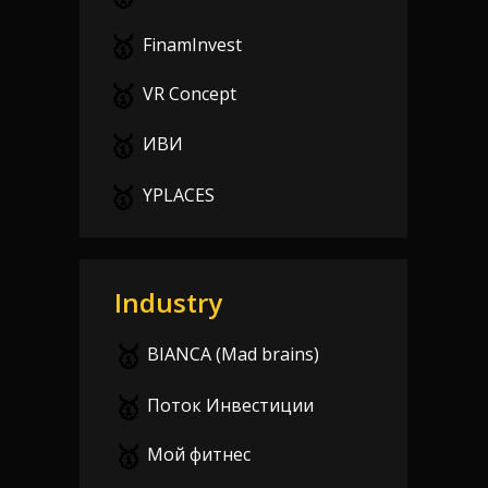
🥇
FinamInvest
🥇
VR Concept
🥇
ИВИ
Смотреть все фото
🥇
YPLACES
Industry
🥇
BIANCA (Mad brains)
🥇
Поток Инвестиции
🥇
Мой фитнес